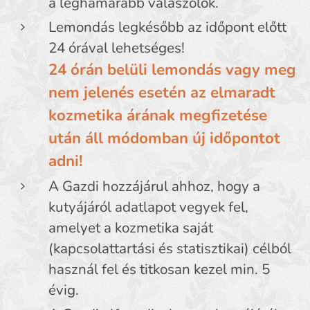
a leghamarabb válaszolok.
Lemondás legkésőbb az időpont előtt
24 órával lehetséges!
24 órán belüli lemondás vagy meg
nem jelenés esetén az elmaradt
kozmetika árának megfizetése
után áll módomban új időpontot
adni!
A Gazdi hozzájárul ahhoz, hogy a
kutyájáról adatlapot vegyek fel,
amelyet a kozmetika saját
(kapcsolattartási és statisztikai) célból
használ fel és titkosan kezel min. 5
évig.