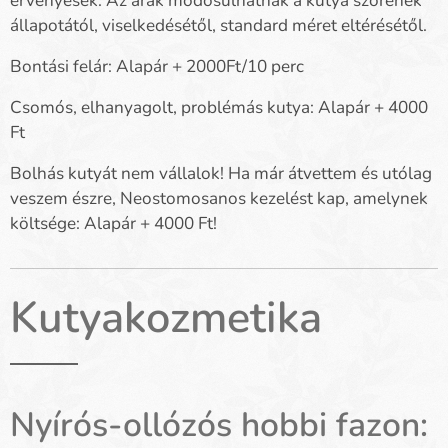
érvényesek. Az árak módosulhatnak a kutya szőrének
állapotától, viselkedésétől, standard méret eltérésétől.
Bontási felár: Alapár + 2000Ft/10 perc
Csomós, elhanyagolt, problémás kutya: Alapár + 4000
Ft
Bolhás kutyát nem vállalok! Ha már átvettem és utólag
veszem észre, Neostomosanos kezelést kap, amelynek
költsége: Alapár + 4000 Ft!
Kutyakozmetika
Nyírós-ollózós hobbi fazon: