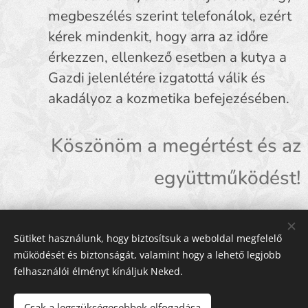
megbeszélés szerint telefonálok, ezért
kérek mindenkit, hogy arra az időre
érkezzen, ellenkező esetben a kutya a
Gazdi jelenlétére izgatottá válik és
akadályoz a kozmetika befejezésében.
Köszönöm a megértést és az
együttműködést!
Hoholné Bukai Ilona
Sütiket használunk, hogy biztosítsuk a weboldal megfelelő
működését és biztonságát, valamint hogy a lehető legjobb
Mandala kutyakozmetika
felhasználói élményt kínáljuk Neked.
Csak a legszükségesebbek elfogadása