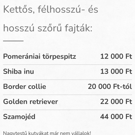
Kettős, félhosszú- és
hosszú szőrű fajták:
Pomerániai törpespitz
12 000 Ft
Shiba inu
13 000 Ft
Border collie
20 000 Ft-tól
Golden retriever
22 000 Ft
Szamojéd
44 000 Ft
Nagytestű kutyákat már nem vállalok!