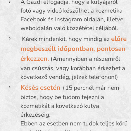
A Gazdi elfogadja, hogy a kutyájáról
fotó vagy videó készülhet a kozmetika
Facebook és Instagram oldalán, illetve
weboldalán való közzététel céljából.
előre
Kérek mindenkit, hogy mindig az
megbeszélt időpontban, pontosan
érkezzen.
(Amennyiben a részemről
van csúszás, vagy korábban érkezhet a
következő vendég, jelzek telefonon!)
Késés esetén
+15 percnél már nem
biztos, hogy be tudom fejezni a
kozmetikát a következő kutya
érkezéséig.
Ebben az esetben nem tudok teljes körű