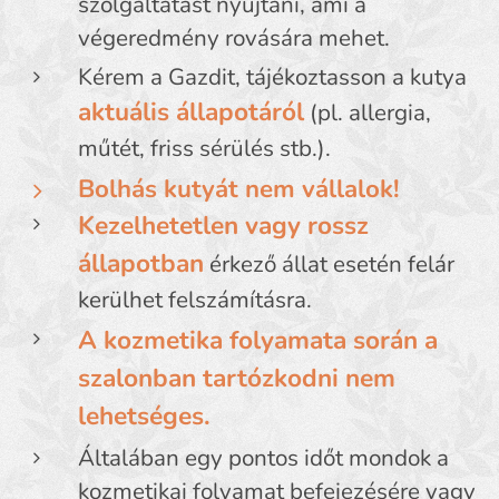
szolgáltatást nyújtani, ami a
végeredmény rovására mehet.
Kérem a Gazdit, tájékoztasson a kutya
aktuális állapotáról
(pl. allergia,
műtét, friss sérülés stb.).
Bolhás kutyát nem vállalok!
Kezelhetetlen vagy rossz
állapotban
érkező állat esetén felár
kerülhet felszámításra.
A kozmetika folyamata során a
szalonban tartózkodni nem
lehetséges.
Általában egy pontos időt mondok a
kozmetikai folyamat befejezésére vagy